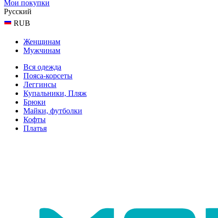
Мои покупки
Русский
RUB
Женщинам
Мужчинам
Вся одежда
Пояса-корсеты
Леггинсы
Купальники, Пляж
Брюки
Майки, футболки
Кофты
Платья