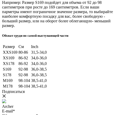
Например: Размер S169 подойдет для объема от 92 до 98
сантиметров при росте до 169 сантиметров. Если ваши
парметры имеют пограничное значение размера, то выбирайте
наиболее комфортную посадку для вас, более свободную -
больший размер, или на оборот более облегающую- меньший
размер.
Обхват груди по самой выступающей части
Размер
См
Inch
XXS169
80-86
31,5-34,0
XS169
86-92
34,0-36,0
XS178
86-92
34,0-36,0
S169
92-98
36,0-38,5
S178
92-98
36,0-38,5
M169
98-104
38,5-41,0
M178
98-104
38,5-41,0
Подписаться
Archer
E-mail*