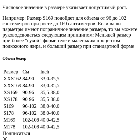
Числовое значение в размере указывает допустимый рост.
Например: Размер S169 подойдет для объема от 96 до 102
сантиметров при росте до 169 сантиметров. Если ваши
парметры имеют пограничное значение размера, то вы можете
руководсвоваться следующем принципом: Меньшей размер
при более "сухой" форме теле и маленьким процентом
подкожного жира, и больший размер при стандартной форме
Объем бедер
Размер
См
Inch
XXS162
84-90
33,0-35,5
XXS169
84-90
33,0-35,5
XS169
90-96
35,5-38,0
XS178
90-96
35,5-38,0
S169
96-102
38,0-40,0
S178
96-102
38,0-40,0
M169
102-108
40,0-42,5
M178
102-108
40,0-42,5
Подписаться