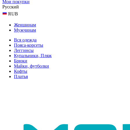
Мои покупки
Русский
RUB
Женщинам
Мужчинам
Вся одежда
Пояса-корсеты
Леггинсы
Купальники, Пляж
Брюки
Майки, футболки
Кофты
Платья