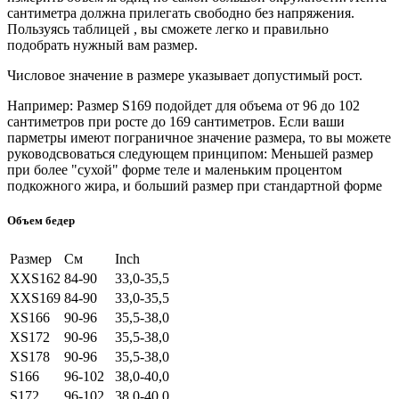
сантиметра должна прилегать свободно без напряжения.
Пользуясь таблицей , вы сможете легко и правильно
подобрать нужный вам размер.
Числовое значение в размере указывает допустимый рост.
Например: Размер S169 подойдет для объема от 96 до 102
сантиметров при росте до 169 сантиметров. Если ваши
парметры имеют пограничное значение размера, то вы можете
руководсвоваться следующем принципом: Меньшей размер
при более "сухой" форме теле и маленьким процентом
подкожного жира, и больший размер при стандартной форме
Объем бедер
Размер
См
Inch
XXS162
84-90
33,0-35,5
XXS169
84-90
33,0-35,5
XS166
90-96
35,5-38,0
XS172
90-96
35,5-38,0
XS178
90-96
35,5-38,0
S166
96-102
38,0-40,0
S172
96-102
38,0-40,0