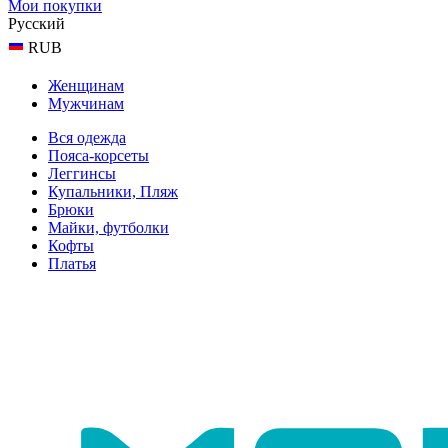
Мои покупки
Русский
RUB
Женщинам
Мужчинам
Вся одежда
Пояса-корсеты
Леггинсы
Купальники, Пляж
Брюки
Майки, футболки
Кофты
Платья