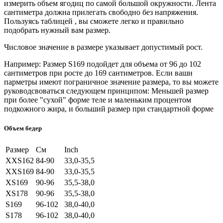
измерить объем ягодиц по самой большой окружности. Лента
сантиметра должна прилегать свободно без напряжения.
Пользуясь таблицей , вы сможете легко и правильно
подобрать нужный вам размер.
Числовое значение в размере указывает допустимый рост.
Например: Размер S169 подойдет для объема от 96 до 102
сантиметров при росте до 169 сантиметров. Если ваши
парметры имеют пограничное значение размера, то вы можете
руководсвоваться следующем принципом: Меньшей размер
при более "сухой" форме теле и маленьким процентом
подкожного жира, и больший размер при стандартной форме
Объем бедер
Размер
См
Inch
XXS162
84-90
33,0-35,5
XXS169
84-90
33,0-35,5
XS169
90-96
35,5-38,0
XS178
90-96
35,5-38,0
S169
96-102
38,0-40,0
S178
96-102
38,0-40,0