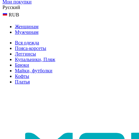
Мои покупки
Русский
RUB
Женщинам
Мужчинам
Вся одежда
Пояса-корсеты
Леггинсы
Купальники, Пляж
Брюки
Майки, футболки
Кофты
Платья