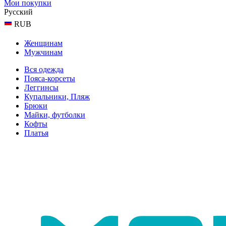
Мои покупки
Русский
RUB
Женщинам
Мужчинам
Вся одежда
Пояса-корсеты
Леггинсы
Купальники, Пляж
Брюки
Майки, футболки
Кофты
Платья