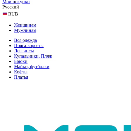
Мои покупки
Русский
RUB
Женщинам
Мужчинам
Вся одежда
Пояса-корсеты
Леггинсы
Купальники, Пляж
Брюки
Майки, футболки
Кофты
Платья