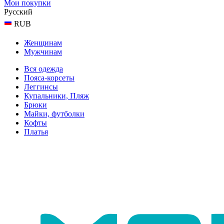
Мои покупки
Русский
RUB
Женщинам
Мужчинам
Вся одежда
Пояса-корсеты
Леггинсы
Купальники, Пляж
Брюки
Майки, футболки
Кофты
Платья